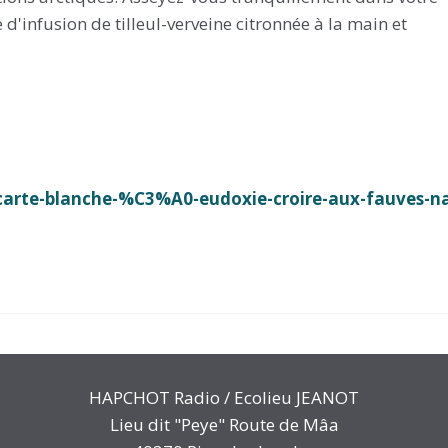
e d'infusion de tilleul-verveine citronnée à la main et
arte-blanche-%C3%A0-eudoxie-croire-aux-fauves-na
HAPCHOT Radio / Ecolieu JEANOT
Lieu dit "Peye" Route de Mâa