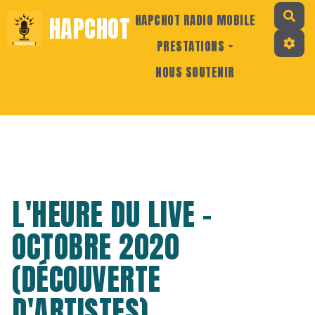
Rec
HAPCHOT
HAPCHOT RADIO MOBILE
PRESTATIONS
NOUS SOUTENIR
L'HEURE DU LIVE -
OCTOBRE 2020
(DÉCOUVERTE
D'ARTISTES)