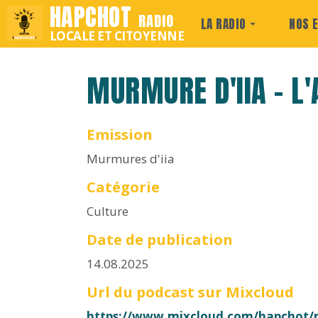
HAPCHOT
RADIO
LA RADIO
NOS 
LOCALE ET CITOYENNE
MURMURE D'IIA - L
Emission
Murmures d'iia
Catégorie
Culture
Date de publication
14.08.2025
Url du podcast sur Mixcloud
https://www.mixcloud.com/hapchot/mu