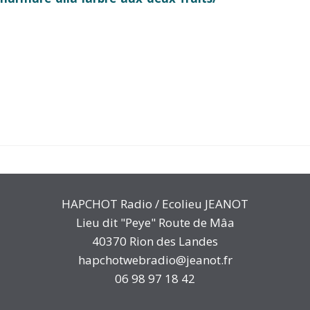
HAPCHOT Radio / Ecolieu JEANOT
Lieu dit "Peye" Route de Mâa
40370 Rion des Landes
hapchotwebradio@jeanot.fr
06 98 97 18 42