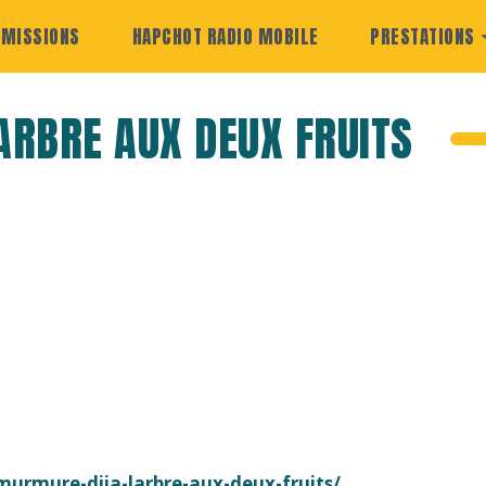
EMISSIONS
HAPCHOT RADIO MOBILE
PRESTATIONS
'ARBRE AUX DEUX FRUITS
rmure-diia-larbre-aux-deux-fruits/