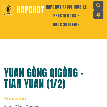
Rec
HAPCHOT
HAPCHOT RADIO MOBILE
PRESTATIONS
NOUS SOUTENIR
YUAN GÒNG QIGÒNG -
TIAN YUAN (1/2)
Emission
Yuan Gòng Qigòng