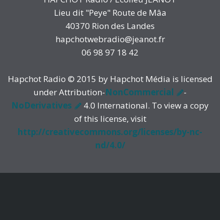
Lieu dit "Peye" Route de Mâa
40370 Rion des Landes
hapchotwebradio@jeanot.fr
06 98 97 18 42
Hapchot Radio © 2015 by Hapchot Média is licensed
under Attribution-
NonCommercial
-
NoDerivatives
4.0 International. To view a copy
of this license, visit
http://creativecommons.org/licenses/by-nc-
nd/4.0/