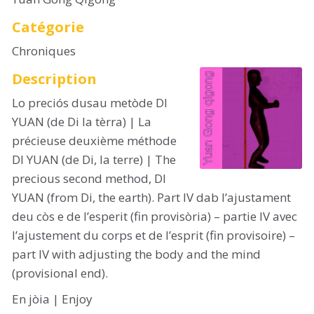
Catégorie
Chroniques
Description
Lo preciós dusau metòde DI
YUAN (de Di la tèrra) | La
précieuse deuxième méthode
DI YUAN (de Di, la terre) | The
precious second method, DI
YUAN (from Di, the earth). Part IV dab l’ajustament
deu còs e de l’esperit (fin provisòria) – partie IV avec
l’ajustement du corps et de l’esprit (fin provisoire) –
part IV with adjusting the body and the mind
(provisional end).
En jòia | Enjoy