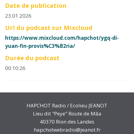
Date de publication
23.01.2026
Url du podcast sur Mixcloud
https://www.mixcloud.com/hapchot/ygq-di-
yuan-fin-provis%C3%B2ria/
Durée du podcast
00:10:26
HAPCHOT Radio / Ecolieu JEANOT
Lieu dit "Peye" Route de Mâa
40370 Rion des Landes
hapchotwebradio@jeanot.fr