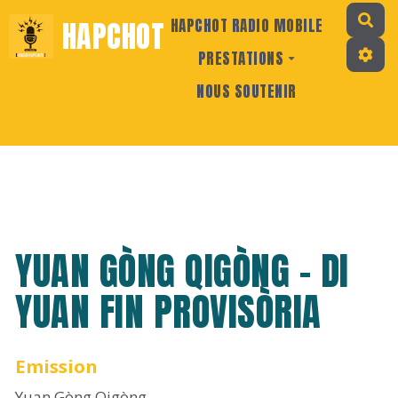
Rec
HAPCHOT
HAPCHOT RADIO MOBILE
PRESTATIONS
NOUS SOUTENIR
YUAN GÒNG QIGÒNG - DI
YUAN FIN PROVISÒRIA
Emission
Yuan Gòng Qigòng