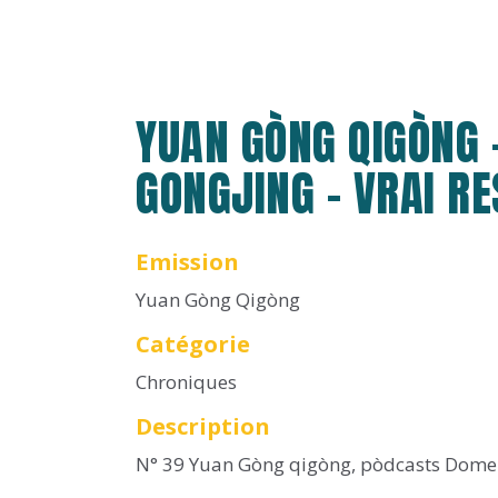
YUAN GÒNG QIGÒNG 
GONGJING - VRAI R
Emission
Yuan Gòng Qigòng
Catégorie
Chroniques
Description
N° 39 Yuan Gòng qigòng, pòdcasts Dome