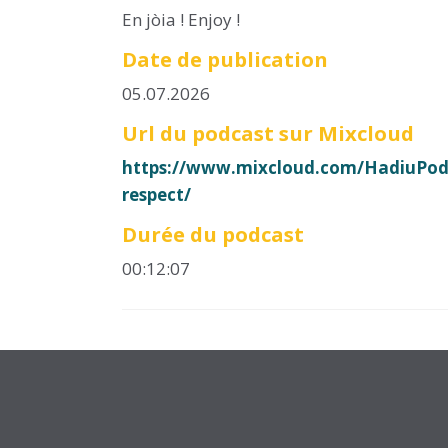
En jòia ! Enjoy !
Date de publication
05.07.2026
Url du podcast sur Mixcloud
https://www.mixcloud.com/HadiuPod
respect/
Durée du podcast
00:12:07