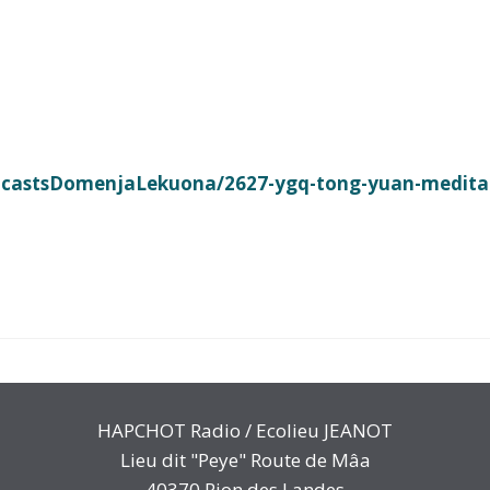
castsDomenjaLekuona/2627-ygq-tong-yuan-meditaci
HAPCHOT Radio / Ecolieu JEANOT
Lieu dit "Peye" Route de Mâa
40370 Rion des Landes