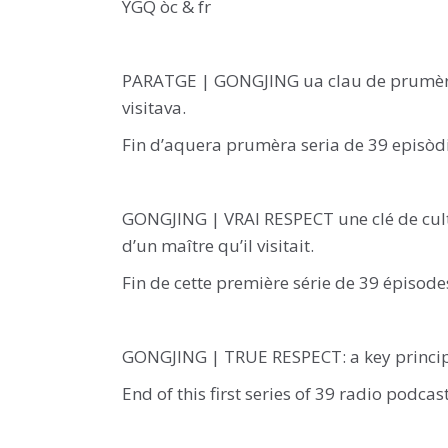
YGQ òc & fr
PARATGE | GONGJING ua clau de prumèra t
visitava.
Fin d’aquera prumèra seria de 39 episòdi
GONGJING | VRAI RESPECT une clé de culti
d’un maître qu’il visitait.
Fin de cette première série de 39 épisode
GONGJING | TRUE RESPECT: a key principle 
End of this first series of 39 radio podcas