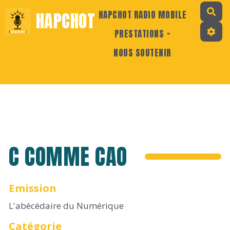
Rec
HAPCHOT
HAPCHOT RADIO MOBILE
PRESTATIONS
NOUS SOUTENIR
C COMME CAO
Emission
L'abécédaire du Numérique
Catégorie