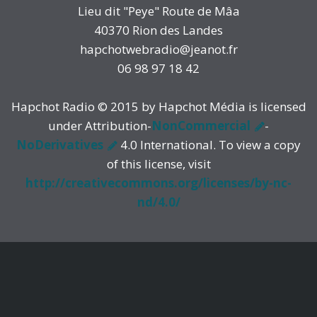
Lieu dit "Peye" Route de Mâa
40370 Rion des Landes
hapchotwebradio@jeanot.fr
06 98 97 18 42
Hapchot Radio © 2015 by Hapchot Média is licensed
under Attribution-
NonCommercial
-
NoDerivatives
4.0 International. To view a copy
of this license, visit
http://creativecommons.org/licenses/by-nc-
nd/4.0/