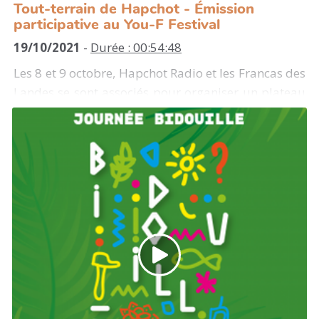
Tout-terrain de Hapchot - Émission
participative au You-F Festival
19/10/2021
-
Durée : 00:54:48
Les 8 et 9 octobre, Hapchot Radio et les Francas des
Landes se sont associés pour organiser un plateau
radio au village associatif du
You-F Festival
à
Narrosse.
Une émission participative est née ! Elle est issue
d'ateliers de prise de son et d'interview menés
auprès de collégien.nes et lycéen.nes landais.es
participant.e.s à l'évènement.
Autour de la table, rencontre avec des
organisateur.ices du You-F Festival et avec le Young
Café de Dax, l'une des assos du village...
Morceaux joués : "Heureux Demain" Bolzed et