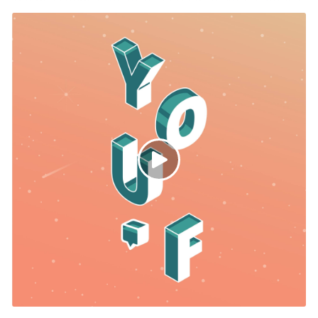
Dax.
Pour l'occasion, Hapchot a réalisé un plateau radio
et interviewé quelques acteur.ices de cette
manifestation.
Au programme : présentation de la journée par
Agrobio40, interviews au village associatif et
discussion autour de l'installation et de la
transmission agricole dans les Landes.
/!\ en raison d'un problème de connexion, la fin de
ce plateau radio a été perdue, toutes nos excuses /!\
Morceaux joués : "Ceu Anherer", Bramatopin //
"N’Dini (feat Ismael Kouyate)" Nickodemus // "Yuve
Yuve Yu", The Hu