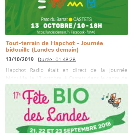
"Esperanza", Ryon
Tout-terrain de Hapchot - Journée
bidouille (Landes demain)
13/10/2019
-
Durée : 01:48:28
Hapchot Radio était en direct de la journée
bidouille, le 13 octobre, à Castets dans le cadre de
l'événement landes demain.
Au programme, des interviews des acteur.ices
présent.e.s lors de cette journée (Fab Lab de
Soustons, Cyrielle Branco - Zéro Déchet, Urgence
Climatique...)