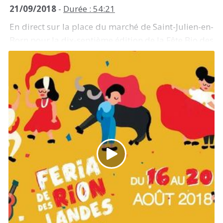
21/09/2018
-
Durée : 54:21
En direct sur la place du marché de Saint-Julien-en-
Born pour la dix-septième édition de la Fête Bio des
Landes les 21, 22 et 23 septembre 2018. Lucas et
Louis nous font visiter et discuter avec les
différent.e.s intervenant.e.s de cette fête.