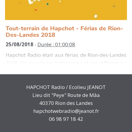
Tout-terrain de Hapchot - Férias de Rion-
Des-Landes 2018
25/08/2018
-
Durée : 01:00:08
Hapchot Radio était aux férias de Rion-des-Landes
2018. On écoute les habitant.e.s et les différent.e.s
représentant.e.s des associations de la commune
qui nous parlent des activités qu'ils.elles
proposent.
HAPCHOT Radio / Ecolieu JEANOT
Lieu dit "Peye" Route de Mâa
40370 Rion des Landes
hapchotwebradio@jeanot.fr
06 98 97 18 42