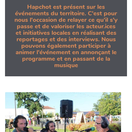
Hapchot est présent sur les
événements du territoire. C'est pour
nous l'occasion de relayer ce qu'il s'y
passe et de valoriser les acteur.ices
et initiatives locales en réalisant des
reportages et des interviews. Nous
pouvons également participer à
animer l'événement en annonçant le
programme et en passant de la
musique