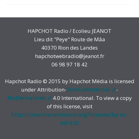
HAPCHOT Radio / Ecolieu JEANOT
Lieu dit "Peye" Route de Mâa
40370 Rion des Landes
hapchotwebradio@jeanot.fr
06 98 97 18 42
Hapchot Radio © 2015 by Hapchot Média is licensed
under Attribution-
NonCommercial
-
NoDerivatives
4.0 International. To view a copy
of this license, visit
http://creativecommons.org/licenses/by-nc-
nd/4.0/