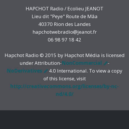
HAPCHOT Radio / Ecolieu JEANOT
Lieu dit "Peye" Route de Mâa
40370 Rion des Landes
hapchotwebradio@jeanot.fr
06 98 97 18 42
Hapchot Radio © 2015 by Hapchot Média is licensed
under Attribution-
NonCommercial
-
NoDerivatives
4.0 International. To view a copy
of this license, visit
http://creativecommons.org/licenses/by-nc-
nd/4.0/