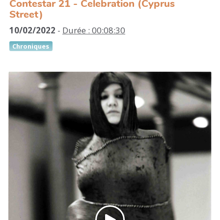
Contestar 21 - Celebration (Cyprus
Street)
10/02/2022
-
Durée : 00:08:30
Chroniques
Depuis la fin des années 1990, Melanie Manchot
interroge la relation qu’entretient le corps (social) à
l’espace (public). Le fil rouge de sa pratique
artistique repose sur les liens, relations et tensions
entre l’individu et la communauté ; Pour cela, elle
multiplie les expériences individuelles et
collectives, notamment à travers des performances
nourries par des archives photographiques.
Dans Celebration (Cyprus Street) réalisé en 2010, on
se retrouve dans un quartier de l’est londonien où
une fête de quartier bat son plein...
Titre : Jock A Mo - Cha Wa