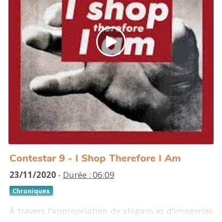
plusieurs fois défrayé la chronique en faisant
polémique; chatouillant la sensibilité des uns,
provoquant l’indignation des autres. Une œuvre de
réalité crue qui ne laisse pas indifférent.
Cie Kumulus, "Squames", 1988.
http://www.kumulus.fr/
https://www.dailymotion.com/video/xttxv4
https://www.dailymotion.com/cie_kumulus
Contestar 9 - I Shop Therefore I Am
23/11/2020
-
Durée : 06:09
Chroniques
À travers l’appropriation de slogans et d’imageries