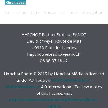
Chroniques
Le Temps d'une Soupe est une intervention
participative dans l'espace public imaginée en
2015 par l'association québécoise l'ATSA (quAnd
l'artT paSse à l'Action).
HAPCHOT Radio / Ecolieu JEANOT
Une proposition pour dynamiser la place publique
Lieu dit "Peye" Route de Mâa
en lui redonnant sa dimension citoyenne d'espace
40370 Rion des Landes
ouvert à la rencontre hors des sentiers battus.
hapchotwebradio@jeanot.fr
06 98 97 18 42
https://www.youtube.com/watch?
Hapchot Radio © 2015 by Hapchot Média is licensed
v=9M_u9l1NNNo#action=share
under Attribution-
NonCommercial
-
NoDerivatives
4.0 International. To view a copy
Portraits poétiques :
of this license, visit
https://www.atsa.qc.ca/diaporama/
http://creativecommons.org/licenses/by-nc-
nd/4.0/