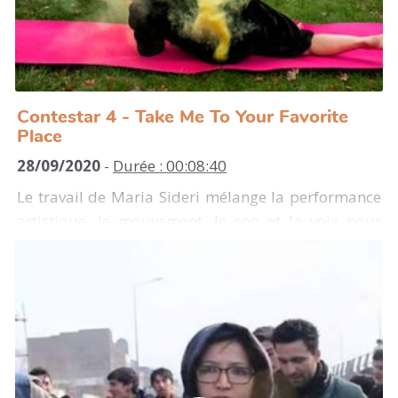
Contestar 4 - Take Me To Your Favorite
Place
28/09/2020
-
Durée : 00:08:40
Le travail de Maria Sideri mélange la performance
artistique, le mouvement, le son et la voix pour
analyser les interdictions topographiques. Ses
recherches se tournent en particulier vers
l'expérience des femmes et les représentations du
corps féminin dans l'espace public. Avec "Take Me
To Your Favourite Place", Maria Sideri met à
l'honneur des lieux physiques et mentaux
d'exclusion sociale dans la ville.