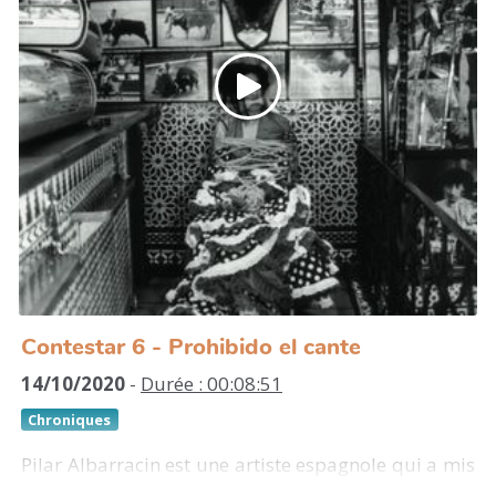
situation angolaise : entre pauvreté, migrations et
inégalités post-guerre civile.
https://vimeo.com/299513398
https://bineldehyrcan.tumblr.com/
Contestar 6 - Prohibido el cante
14/10/2020
-
Durée : 00:08:51
Chroniques
Pilar Albarracin est une artiste espagnole qui a mis
son héritage culturel andalou et la position de la