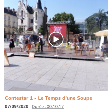
quant à l'intensification des ondes dans notre
paysage quotidien et notamment au regard de
l'arrivée de la 5G.
https://youtu.be/4htu00Zyxvo
https://www.marcobarotti.com/woodpeckers
Contestar 1 - Le Temps d'une Soupe
07/09/2020
-
Durée : 00:10:17