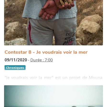
Contestar 8 - Je voudrais voir la mer
09/11/2020
-
Durée : 7:00
Chroniques
"Je voudrais voir la mer" est un projet de Mouna
Saboni rassemblant une série de photographies et
un film inachevé, réalisés entre 2010 et 2013 dans
les territoires palestiniens. Cette œuvre à la fois
documentaire et onirique traite du territoire et du