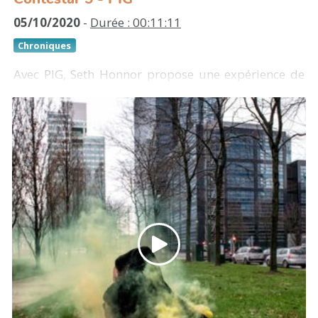
05/10/2020
-
Durée : 00:11:11
Chroniques
Avec PIG, Seth Honnor propose une expérience de
prise de décision collective. Une œuvre qui invite à
réfléchir aux concepts de l'argent et sa valeur, de
propriété et de responsabilité collective au travers
d'un fonds communautaire constitué par la
communauté des passants.
https://kaleider.com/portfolio/pig/
https://vimeo.com/320280729
https://pigzine.com/
https://soundcloud.com/pigzine