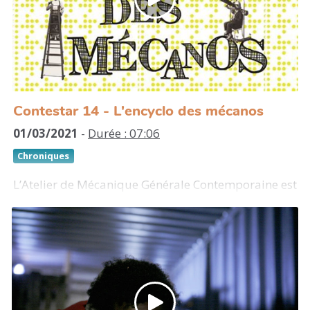
Leur œuvre emblématique Do women have to be
naked to get into the Met. Museum ? (1989)
dénonce le manque de représentation des femmes
artistes dans les musées.
https://www.guerrillagirls.com/
Contestar 14 - L'encyclo des mécanos
01/03/2021
-
Durée : 07:06
Chroniques
L’Atelier de Mécanique Générale Contemporaine est
une compagnie de théâtre de proximité qui mène
des projets artistiques ancrés dans le travail
citoyen et social. Les acteurs vont au contact direct
des habitants pour écrire des histoires qui
racontent l’ici et le maintenant de nos vies avec sens
critique. C’est l’enjeu de
L’encyclo des mécanos
,