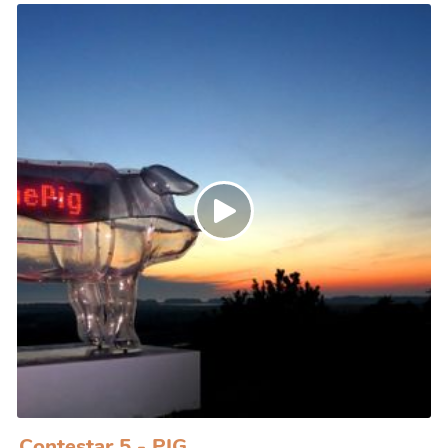
femme dans la société espagnole au centre de ses
recherches. Réalisée en 2000, Prohibido el Cante est
à la fois une performance filmée et deux
photographies en n&b.
Cette œuvre plurielle cingle les représentations
traditionnelles de la femme espagnole.
http://www.pilaralbarracin.com/obras.html
https://awarewomenartists.com/artiste/pilar-
albarracin/
Extrait performance (à 5'38")
https://www.youtube.com/watch?
v=LjmC0Cpq7jE
Contestar 5 - PIG