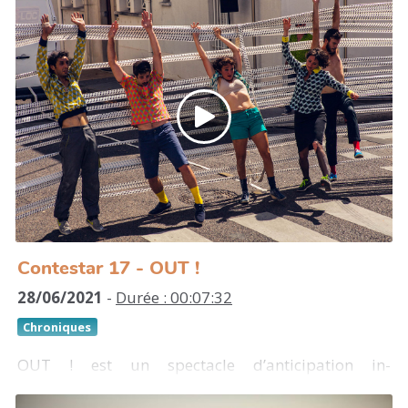
d’Elsa Guillaume, artiste plasticienne invitée en
résidence pendant un mois à bord de l’expédition
de la goélette Tara. Les carnets sont remplis de
croquis, de dessins et d’aquarelles de récifs
coralliens ainsi que d’informations glanées à
propos des enjeux écologiques des coraux.
https://elsaguillaume.com
https://vimeo.com/263658272
Contestar 17 - OUT !
28/06/2021
-
Durée : 00:07:32
Chroniques
OUT ! est un spectacle d’anticipation in-
disciplinaire et déambulatoire en espace public,