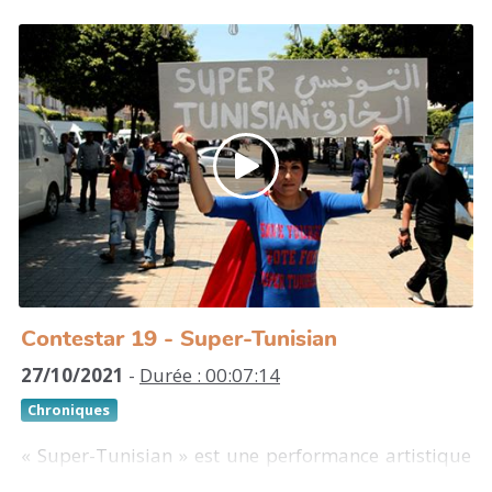
Les créations de Majida Khattari s’exposent dans
des défilés-performances pour aborder des
problèmes politiques, culturels et religieux à
travers le voile islamique. Elle dessine des robes-
sculptures qui donnent à voir la situation des
femmes dans l’islam contemporain.
http://majidakhattari.com/biographie/
Défilé : https://www.youtube.com/watch?
v=cHTjGFhI_vI
Contestar 19 - Super-Tunisian
27/10/2021
-
Durée : 00:07:14
Chroniques
« Super-Tunisian » est une performance artistique
réalisée le 12 mai 2011 par Moufida Fedhila dans