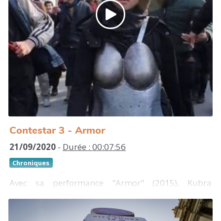
http://mariasideri.gr/
https://soundcloud.com/maria-sideri-1/take-
me-to-your-favourite-place
Contestar 3 - Armor
21/09/2020
-
Durée : 00:07:56
Chroniques
Avec sa performance "Armor" (2015), Kubra
Kadhemi dénonce le harcèlement sexuel fait aux
femmes en Afghanistan. Elle exprime la difficulté