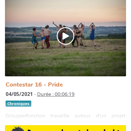
créé par le collectif Random (association ART Vivant
à Lectoure, Gers).
On est le témoin du burn-out de 5 personnages qui
va les plonger dans un black-out total, puis une
errance dont ils ressortiront hors d’eux-mêmes -
hors de contrôle - et à la fois plus proche d'eux-
mêmes.
La pratique du collectif Random se situe à la
rencontre entre théâtre, action physique et
installation plastique et sonore.
Contestar 16 - Pride
http://www.collectifrandom.fr/creations/out/
04/05/2021
-
Durée : 00:06:19
Chroniques
Groupenfonction travaille autour d’un projet
artistique, politique et culturel, centré sur la notion