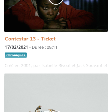
une encyclopédie collective des humains qui ont les
mains dans le cambouis de la vie.
L’Atelier de Mécanique Générale Contemporaine,
L’encyclo des mécanos (2015).
http://www.encyclodesmecanos.org/
Contestar 13 - Ticket
17/02/2021
-
Durée : 08:11
Chroniques
Créé en 2001, par Isabelle Rivoal et Jack Souvant et
basé à Vincennes (94), le Collectif Bonheur Intérieur
Brut (BIB) est une compagnie de théâtre
documentaire et politique dont les pièces se
déroulent en majorité dans l’espace public. Réalisé
en 2008, Ticket est un spectacle immersif dans la
réalité des conditions de voyage des migrant.e.s