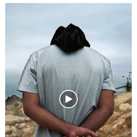
spécifiques, Barbara Kruger déploie les stratégies
visuelles de la communication de masse dans le
but de défier la logique manipulatrice à l’œuvre
dans le langage de la publicité et des médias qui
véhiculent les thèmes de la violence, du pouvoir ou
de la sexualité.
I Shop Therefore I Am
nous incite à
questionner notre société de consommation et la
manière dont nous existons, à travers les objets que
nous désirons.
Barbara Kruger,
I Shop Therefore I am
, 1987
http://www.barbarakruger.com/
https://youtu.be/8xi9qQb2SHU
https://awarewomenartists.com/artiste/barbara-
kruger/#inline-0