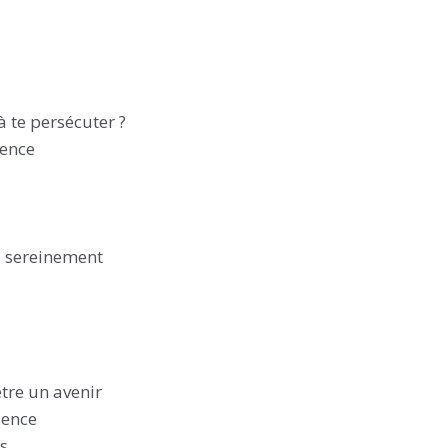
 te persécuter ?
rence
re sereinement
tre un avenir
lence
ns