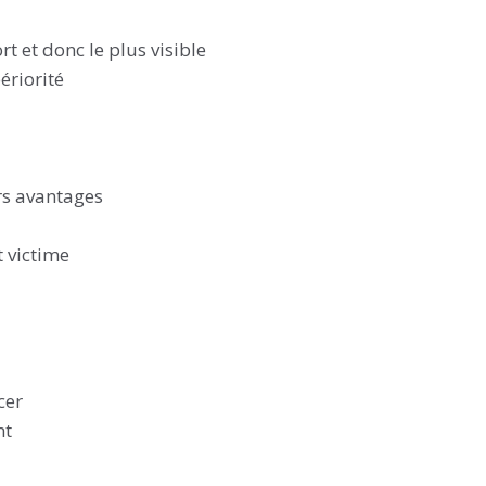
t et donc le plus visible
ériorité
urs avantages
t victime
cer
nt