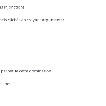
s injonctions
rnels clichés en croyant argumenter
et perpétue cette domination
nciper