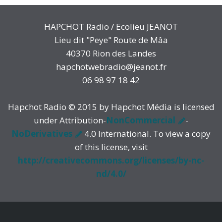
HAPCHOT Radio / Ecolieu JEANOT
Lieu dit "Peye" Route de Mâa
40370 Rion des Landes
hapchotwebradio@jeanot.fr
06 98 97 18 42
Hapchot Radio © 2015 by Hapchot Média is licensed
under Attribution-
NonCommercial
-
NoDerivatives
4.0 International. To view a copy
of this license, visit
http://creativecommons.org/licenses/by-nc-
nd/4.0/