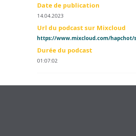
Date de publication
14.04.2023
Url du podcast sur Mixcloud
https://www.mixcloud.com/hapchot/su
Durée du podcast
01:07:02