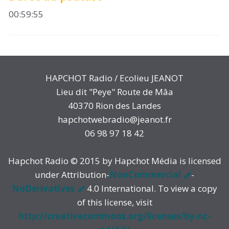
00:59:55
HAPCHOT Radio / Ecolieu JEANOT
Lieu dit "Peye" Route de Mâa
40370 Rion des Landes
hapchotwebradio@jeanot.fr
06 98 97 18 42
Hapchot Radio © 2015 by Hapchot Média is licensed
under Attribution-
NonCommercial
-
NoDerivatives
4.0 International. To view a copy
of this license, visit
http://creativecommons.org/licenses/by-nc-