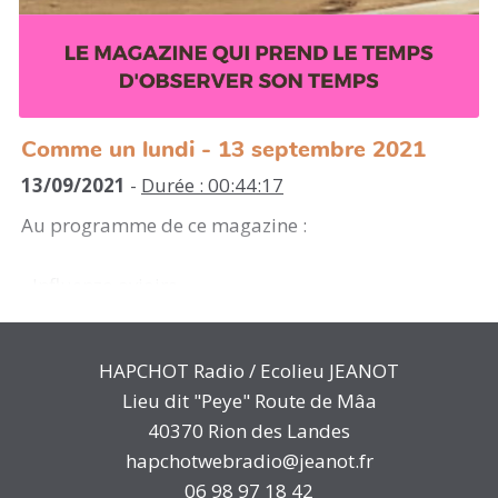
Comme un lundi - 13 septembre 2021
13/09/2021
-
Durée : 00:44:17
Au programme de ce magazine :
- Influenza aviaire
- Touche pas à ma zone humide
- Témoignage de Jean-Pierre, gréviste de la faim
HAPCHOT Radio / Ecolieu JEANOT
pour le climat (Extinction Rebellion)
Lieu dit "Peye" Route de Mâa
- Météo de la semaine
40370 Rion des Landes
- Un pavé dans ta gueule "les penn sardin"
hapchotwebradio@jeanot.fr
- Revue de presse régionale insolite
06 98 97 18 42
- Hommage et découverte musicale