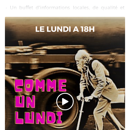
- Un buffet d'informations locales, de qualité et
garantie sans OGM en entrée : que se passe t'il du
côté des associations et des réseaux militants dans
les Landes ?
- Une rencontre avec Odile du Young Café à Dax
- Une météo bien chaude
- des découvertes musicales
- Une carte blanche servie par Eudoxie