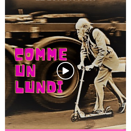
(2ème partie)...
Playlist :
1 Billy Boy - Malikal
2 El Paso del Ebro - Les Motivés
3 Regarde moi - Valjean