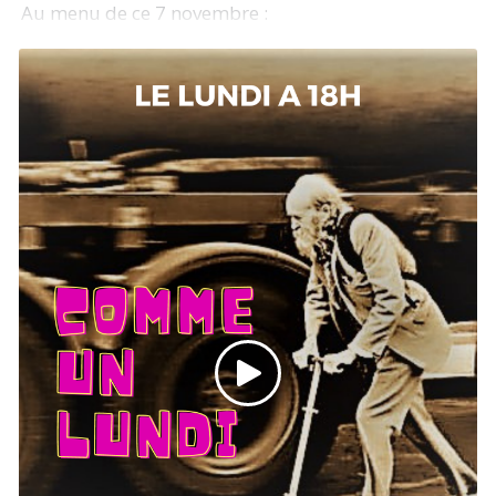
Au menu de ce 7 novembre :
-Infos locales : reportage à la fête bio des Landes
2022 à Montfort en Chalosse avec Plus Jamais ça et
Les amis de la Terre
- De la musique avec Marilis Oriona
- Chroniques du Cancre : L'éducation au Chiapas
partie 2, où l’on regarde ce que devient l’éducation
quand elle est prise en mains par une population
en lutte pour son émancipation.
- Découverte musicale : l'orchestre de Cateura
- Nouveau podcast à découvrir : Du Sérac au Ressac
/ L’artiste Sow.. nous raconte son cheminement
d’une transition de vie à travers son vécu entre les
deux environnements opposés la montagne et
l’océan. Les souvenirs à Chamonix où elle a
construit toute sa vie, ses tentatives
catastrophiques de surf dans les Landes.Entres