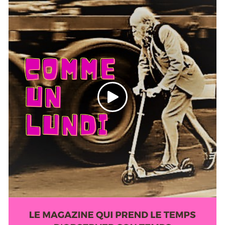
- La revue de presse qui ne dépense pas trop
d'énergie
- Découverte musicale : Disparition du musicien et
producteur Verckys
- Carte blanche : Hommage aux travailleur.ses en
grève, lecture du poème "Le paysage changeur" de
Jacques Prévert
...et du bon son!