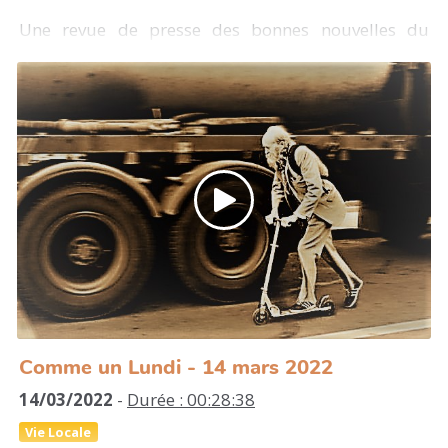
Une revue de presse des bonnes nouvelles du
monde
Avant ça , on va s'intéresse à la vie de notre
territoire avec les infos locales : des initiatives
positives, citoyennes et solidaires il en sera
question...
La traditionnelle météo de la semaine
Un peu d'Histoire révolutionnaire avec une
chronique un pavé dans ta gueule de Kiwi (la
révolution inconnue des Asturies)
Une découverte musicale avec le nouvel album des
Black Keys
Et avec une carte blanche à Clara qui nous
Comme un Lundi - 14 mars 2022
partagera des poèmes écrits par son grand père...
14/03/2022
-
Durée : 00:28:38
Vie Locale