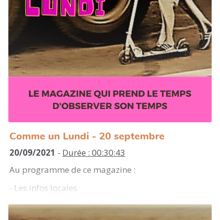
Morceaux joués :
I Want To Know, Adriano
Celentano // Donne moi, Demi Portion et Brav //
Tous les cris les S.O.S (Daniel Balavoine), Mangue
Louve
Comme un Lundi - 20 septembre
20/09/2021
-
Durée : 00:30:43
Au programme de ce magazine :
- Les infos locales
- Un pavé dans ta gueule : la révolution inconnue
des Asturies