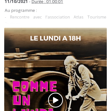
11/10/2021
-
Durée : 01:00:01
Au programme :
- Rencontre avec l'association Atlas Tourisme
Partage
- Influenza aviaire : retour sur la conférence de
presse du Modef et de la confédération paysanne à
Montfort en Chalosse
- la météo de la semaine
- Un pavé dans la gueule explique le mouvement
des Black Blocks
- La revue des bonnes nouvelles de la semaine
- Une découverte musicale : Mangue Louve en
résidence cette semaine à Jeanot
- Un ouvrage à découvrir : Adolescences Lesbiennes
- de l'invisibilité à la reconnaissance par Christelle
Lebreton