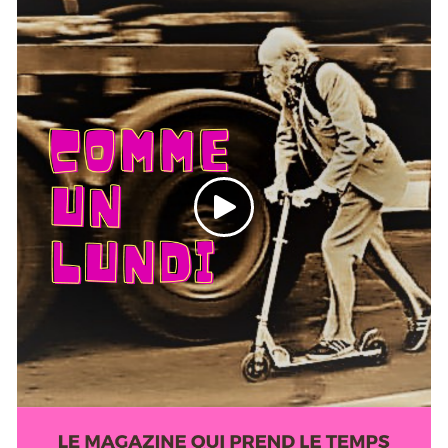
Rion-des-Landes
- La météo de la semaine
- La revue de presse de la semaine : sur le thème de
l'absurde
- La découverte musicale : avec les touaregs
d'Imarhan
- carte blanche à Caroline du réseau RITIMO pour le
deuxième épisode du podcast "L'écologie un
problème de riche?"