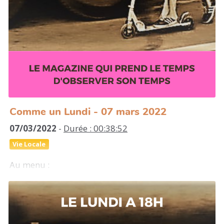
Comme un Lundi - 07 mars 2022
07/03/2022
-
Durée : 00:38:52
Vie Locale
Au menu :
- actus locales : que se passe t'il du côté des
associations et des réseaux militants dans les
Landes ?
- rencontre avec un éléveur de poulets en plein air à