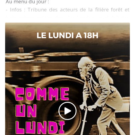
Au menu du jour :
- Infos : Tribune des acteurs de la filière forêt et
bois, grippe aviaire dans les Landes, un club brico
au grenier de Mézos, les résultats rugby du week-
end...
- Météo
- Revue culturelle de l'année
- Découverte musicale : Funmilayo Afrobeat
Orquestra
- Voyage au pays des mots par Eudoxie : Dalva de
Jim Harrisson
PLAYLIST:
B-Side - Khruangbin & Leon Bridges
Youth of Englingon - Black Uhuru
Vazante de Verao - Funmilayo Afrobeat Orquestra