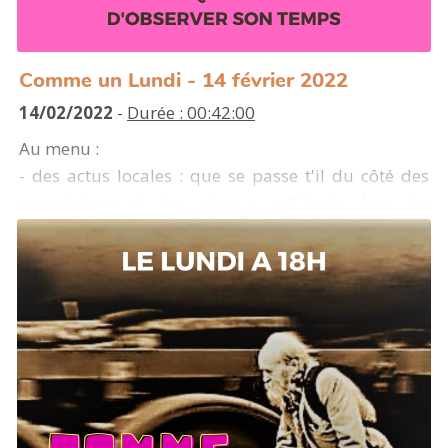
Comme un Lundi - 14 février 2022
14/02/2022
-
Durée : 00:42:00
Au menu :
- des actus locales : que se passe t'il du côté des
associations et des réseaux militants dans les
Landes ?
- rencontre notamment avec la jeune association
"contes et nouvelles du ballon rouge" à Morcenx
- Une chronique de Kiwi pour un ancien pavé dans
ta gueule
- La revue de presse de la semaine : sur le thème
des fausses bonnes nouvelles
- La découverte musicale : avec Fantastic Negrito
- et on termine avec une carte blanche à Caroline du