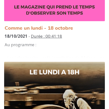
Comme un lundi - 18 octobre
18/10/2021
-
Durée : 00:41:18
Au programme :
- Les infos locales : café installation de l'Adear, une
conférence sur l'éducation populaire au Young
Café, des vélos électriques à Mont-de-Marsan...
- Rencontre avec le collectif pour une démocratie
ouverte
- Un pavé dans ta gueule : la révolution espagnole
(première partie)
- La revue de presse de la semaine