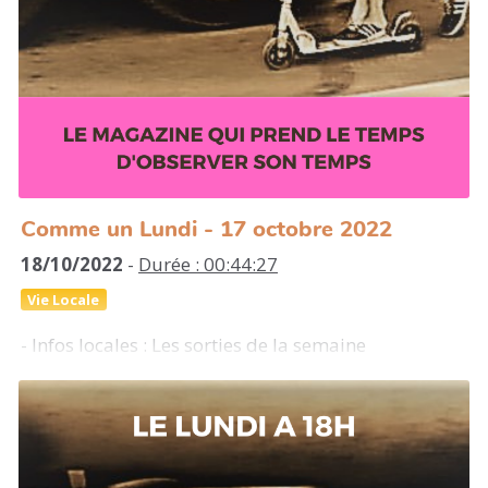
saisons d’été, d’hiver, les voyages, souvenirs de
jeunesse et la décision de changer de vie dans ce
milieu radicalement aux antipodes des hautes
altitudes.
Comme un Lundi - 17 octobre 2022
18/10/2022
-
Durée : 00:44:27
Vie Locale
- Infos locales : Les sorties de la semaine
- Rencontre avec : Söw, graffeuse entre montagne et
océan
- Chronique du cancre : Education et luttes sociales
au Chiapas 1