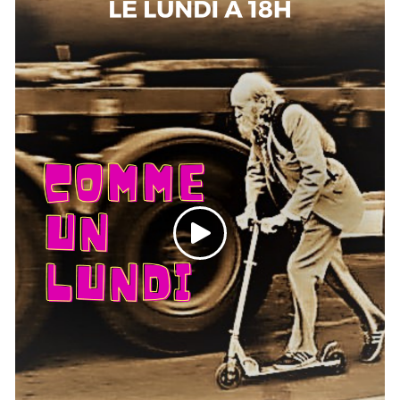
- La revue des bonnes et mauvaises nouvelles de la
semaine
- Le projet pas con du jour
- La découverte musicale : Funk Aspirin
- Lecture : "Le paysage changeur" de Jacques
Prévert
Morceaux joués :
Love Amongst Brethen
, Vaughn Benjamin /
Respect
,
Aretha Franklin /
Funk Aspirin
, Cimafunk & George
Clinton