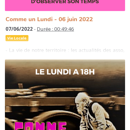
Comme un Lundi - 06 juin 2022
07/06/2022
-
Durée : 00:49:46
Vie Locale
- La vie de notre territoire : les actualités des asso,
les initiatives citoyennes, les résultats sportifs...
- Rencontre avec le dessinateur de presse Visant
- La météo de la semaine
- Deuxième épisode des chroniques du cancre :
"deux étymologies de l'éducation"
- La revue des actualités des 6 juin passés
- La découverte musicale du jour : Monsieur
Doumani
- Carte blanche à Cécile Aziliz qui nous partage
"Angèle et le chatgarou" de Patrick Chamoiseau