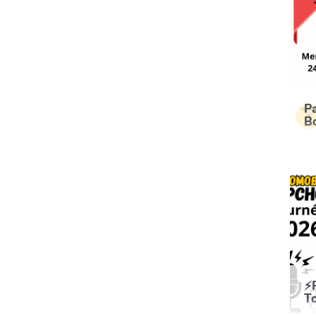
P
B
⚡
T