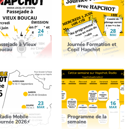
24
28
JUI
MAI
assejade à Vieux
Journée Formation et
oucau
Copil Hapchot
23
16
MAR
MAR
Radio Mobile
Programme de la
ournée 2026⚡
semaine