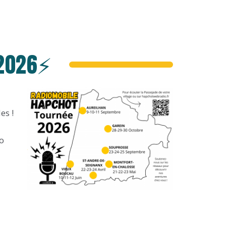
 2026⚡
es !
o