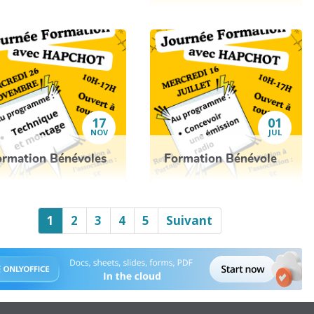
17
01
NOV
JUL
ormation Bénévoles
Formation Bénévole
1
2
3
4
5
Suivant